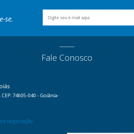
e-se.
Fale Conosco
oiás
, CEP: 74605-040 - Goiânia-
ara negociação: