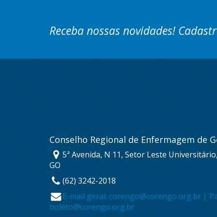
Receba nossas novidades! Cadastr
Conselho Regional de Enfermagem de G
5ª Avenida, N 11, Setor Leste Universitário
GO
(62) 3242-2018
E-mail geral: corengo@corengo.org.br | P
boleto@corengo.org.br