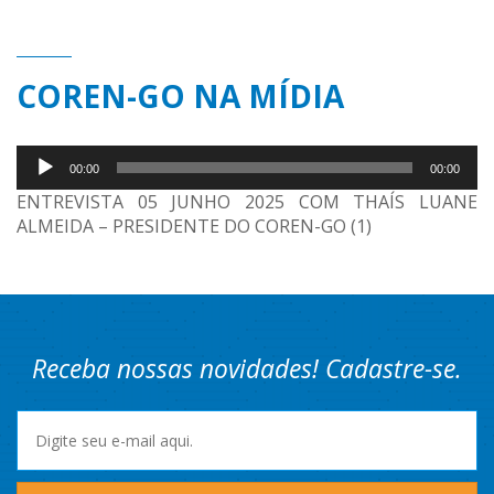
COREN-GO NA MÍDIA
Tocador
00:00
00:00
de
áudio
ENTREVISTA 05 JUNHO 2025 COM THAÍS LUANE
ALMEIDA – PRESIDENTE DO COREN-GO (1)
Receba nossas novidades! Cadastre-se.