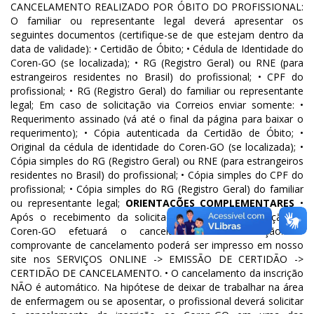
CANCELAMENTO REALIZADO POR ÓBITO DO PROFISSIONAL:
O familiar ou representante legal deverá apresentar os
seguintes documentos (certifique-se de que estejam dentro da
data de validade): • Certidão de Óbito; • Cédula de Identidade do
Coren-GO (se localizada); • RG (Registro Geral) ou RNE (para
estrangeiros residentes no Brasil) do profissional; • CPF do
profissional; • RG (Registro Geral) do familiar ou representante
legal; Em caso de solicitação via Correios enviar somente: •
Requerimento assinado (vá até o final da página para baixar o
requerimento); • Cópia autenticada da Certidão de Óbito; •
Original da cédula de identidade do Coren-GO (se localizada); •
Cópia simples do RG (Registro Geral) ou RNE (para estrangeiros
residentes no Brasil) do profissional; • Cópia simples do CPF do
profissional; • Cópia simples do RG (Registro Geral) do familiar
ou representante legal;
ORIENTAÇÕES COMPLEMENTARES
•
Após o recebimento da solicitação e da documentação, o
Coren-GO efetuará o cancelamento da inscrição. O
comprovante de cancelamento poderá ser impresso em nosso
site nos SERVIÇOS ONLINE -> EMISSÃO DE CERTIDÃO ->
CERTIDÃO DE CANCELAMENTO. • O cancelamento da inscrição
NÃO é automático. Na hipótese de deixar de trabalhar na área
de enfermagem ou se aposentar, o profissional deverá solicitar