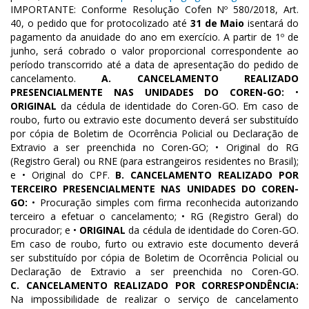
IMPORTANTE: Conforme Resolução Cofen Nº 580/2018, Art.
40, o pedido que for protocolizado até
31 de Maio
isentará do
pagamento da anuidade do ano em exercício. A partir de 1º de
junho, será cobrado o valor proporcional correspondente ao
período transcorrido até a data de apresentação do pedido de
cancelamento.
A. CANCELAMENTO REALIZADO
PRESENCIALMENTE NAS UNIDADES DO COREN-GO:
•
ORIGINAL
da cédula de identidade do Coren-GO. Em caso de
roubo, furto ou extravio este documento deverá ser substituído
por cópia de Boletim de Ocorrência Policial ou Declaração de
Extravio a ser preenchida no Coren-GO; • Original do RG
(Registro Geral) ou RNE (para estrangeiros residentes no Brasil);
e • Original do CPF.
B. CANCELAMENTO REALIZADO POR
TERCEIRO PRESENCIALMENTE NAS UNIDADES DO COREN-
GO:
• Procuração simples com firma reconhecida autorizando
terceiro a efetuar o cancelamento; • RG (Registro Geral) do
procurador; e •
ORIGINAL
da cédula de identidade do Coren-GO.
Em caso de roubo, furto ou extravio este documento deverá
ser substituído por cópia de Boletim de Ocorrência Policial ou
Declaração de Extravio a ser preenchida no Coren-GO.
C. CANCELAMENTO REALIZADO POR CORRESPONDÊNCIA:
Na impossibilidade de realizar o serviço de cancelamento