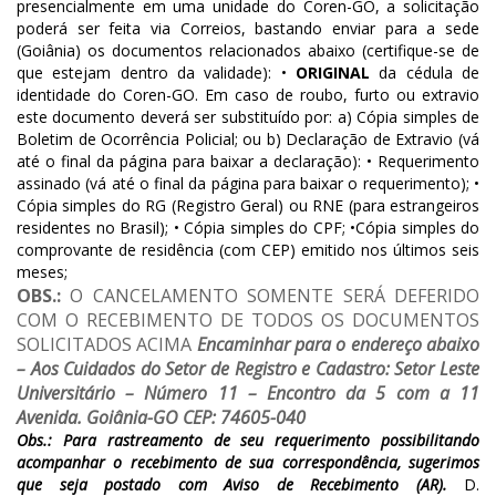
presencialmente em uma unidade do Coren-GO, a solicitação
poderá ser feita via Correios, bastando enviar para a sede
(Goiânia) os documentos relacionados abaixo (certifique-se de
que estejam dentro da validade): •
ORIGINAL
da cédula de
identidade do Coren-GO. Em caso de roubo, furto ou extravio
este documento deverá ser substituído por: a) Cópia simples de
Boletim de Ocorrência Policial; ou b) Declaração de Extravio (vá
até o final da página para baixar a declaração): • Requerimento
assinado (vá até o final da página para baixar o requerimento); •
Cópia simples do RG (Registro Geral) ou RNE (para estrangeiros
residentes no Brasil); • Cópia simples do CPF; •Cópia simples do
comprovante de residência (com CEP) emitido nos últimos seis
meses;
OBS.:
O CANCELAMENTO SOMENTE SERÁ DEFERIDO
COM O RECEBIMENTO DE TODOS OS DOCUMENTOS
SOLICITADOS ACIMA
Encaminhar para o endereço abaixo
– Aos Cuidados do Setor de Registro e Cadastro:
Setor Leste
Universitário – Número 11 – Encontro da 5 com a 11
Avenida.
Goiânia-GO
CEP: 74605-040
Obs.: Para rastreamento de seu requerimento possibilitando
acompanhar o recebimento de sua correspondência, sugerimos
que seja postado com Aviso de Recebimento (AR).
D.