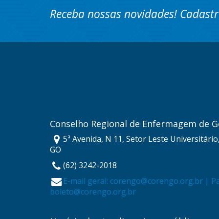
Receba nossas novidades! Cadastr
Conselho Regional de Enfermagem de G
5ª Avenida, N 11, Setor Leste Universitário
GO
(62) 3242-2018
E-mail geral: corengo@corengo.org.br | P
boleto@corengo.org.br