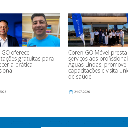
-GO oferece
Coren-GO Móvel presta
itações gratuitas para
serviços aos profissiona
ecer a prática
Águas Lindas, promove
sional
capacitações e visita un
de saúde
2026
24.07.2026