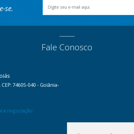
e-se.
Fale Conosco
oiás
, CEP: 74605-040 - Goiânia-
ara negociação: