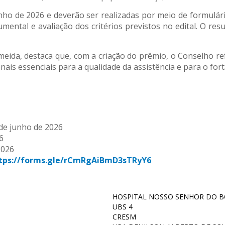
unho de 2026 e deverão ser realizadas por meio de formulár
mental e avaliação dos critérios previstos no edital. O res
meida, destaca que, com a criação do prêmio, o Conselho r
nais essenciais para a qualidade da assistência e para o fo
de junho de 2026
6
2026
tps://forms.gle/rCmRgAiBmD3sTRyY6
HOSPITAL NOSSO SENHOR DO BO
UBS 4
CRESM