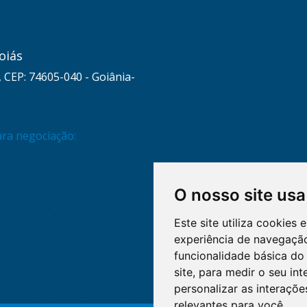
oiás
, CEP: 74605-040 - Goiânia-
ara negociação:
O nosso site usa
Este site utiliza cookies
experiência de navegação
funcionalidade básica do 
site
,
para medir o seu int
personalizar as interaçõ
relevantes para você
.