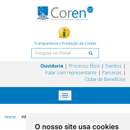
Transparência e Prestação de Contas
Ouvidoria
Processo Ético
Eventos
Falar com representante
Parcerias
Clube de Benefícios
Toggle
navigation
Home
WhatsApp Image 2025-03-20 at 17.17.33
O nosso site usa cookies