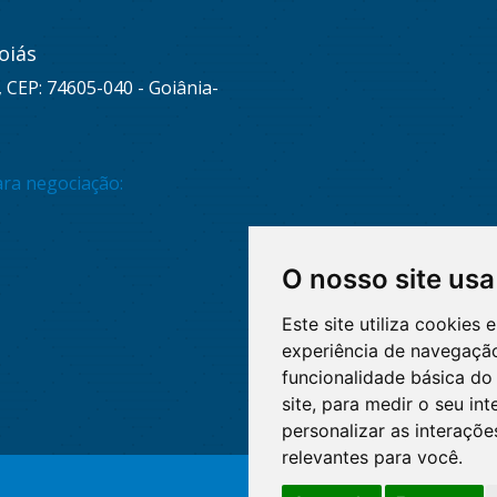
oiás
, CEP: 74605-040 - Goiânia-
ara negociação:
O nosso site usa
Este site utiliza cookies
experiência de navegação
funcionalidade básica do 
site
,
para medir o seu int
personalizar as interaçõ
relevantes para você
.